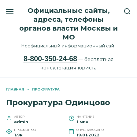
Перейти
Официальные сайты,
к
содержанию
адреса, телефоны
органов власти Москвы и
МО
Неофициальный информационный сайт
8-800-350-24-68
— бесплатная
консультация
юриста
ГЛАВНАЯ
»
ПРОКУРАТУРА
Прокуратура Одинцово
АВТОР
НА ЧТЕНИЕ
admin
1 мин
ПРОСМОТРОВ
ОПУБЛИКОВАНО
1.9к.
19.01.2022