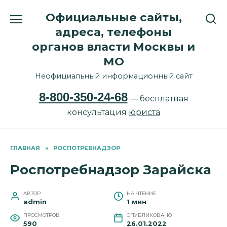
Перейти
Официальные сайты,
к
содержанию
адреса, телефоны
органов власти Москвы и
МО
Неофициальный информационный сайт
8-800-350-24-68
— бесплатная
консультация
юриста
ГЛАВНАЯ
»
РОСПОТРЕБНАДЗОР
Роспотребнадзор Зарайска
АВТОР
НА ЧТЕНИЕ
admin
1 мин
ПРОСМОТРОВ
ОПУБЛИКОВАНО
590
26.01.2022