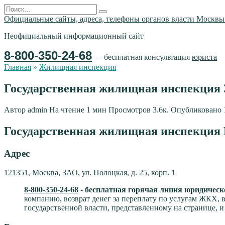
Перейти
Search
к
for:
Официальные сайты, адреса, телефоны органов власти Москв
содержанию
Неофициальный информационный сайт
8-800-350-24-68
— бесплатная консультация
юриста
Главная
»
Жилищная инспекция
Государственная жилищная инспекция
Автор
admin
На чтение
1 мин
Просмотров
3.6к.
Опубликовано
Государственная жилищная инспекция 
Адрес
121351, Москва, ЗАО, ул. Полоцкая, д. 25, корп. 1
8-800-350-24-68
- бесплатная горячая линия юридичес
компанию, возврат денег за переплату по услугам ЖКХ,
государственной власти, представленному на странице, и