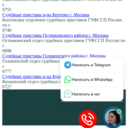
г.
0
755
Судебные приставы р-на Коптево г. Москвы
Коптевское отделение судебных приставов ГУФССП России
по г.
0
740
Судебные приставы Останкинского района г. Москвы
Останкинский отдел судебных приставов ГУФССП России по
г.
0
698
Судебные приставы Головинского района г. Москвы
Головинский отдел судебных приставов ГУФССП России по
г.
0
777
Судебные приставы р-на Кунцево г. Москвы
Кунцевский отдел судебных приставов ГУФССП России по г.
0
727
© 2026 НЕофициальный информационный сайт, содержащий
открытые выверенные данные об органах власти Москвы и
Московской области: официальные сайты, телефоны, адреса,
графики работы, схемы проезда, а также ссылки на
юридические фирмы. В совокупности представленная
информация позволит разрешить Ваши вопросы в режиме
одной страницы.