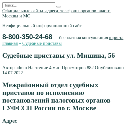
Перейти
Search
к
for:
Официальные сайты, адреса, телефоны органов власти
содержанию
Москвы и МО
Неофициальный информационный сайт
8-800-350-24-68
— бесплатная консультация
юриста
Главная
»
Судебные приставы
Судебные приставы ул. Мишина, 56
Автор
admin
На чтение
4 мин
Просмотров
882
Опубликовано
14.07.2022
Межрайонный отдел судебных
приставов по исполнению
постановлений налоговых органов
ГУФССП России по г. Москве
Адрес