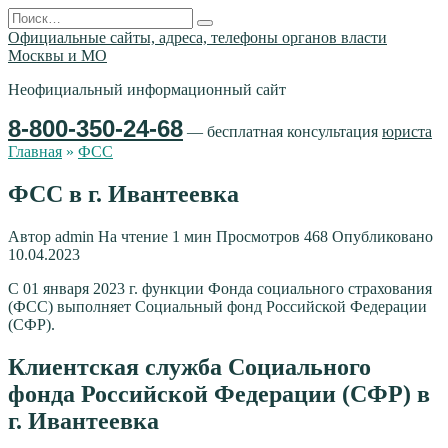
Перейти
Search
к
for:
Официальные сайты, адреса, телефоны органов власти
содержанию
Москвы и МО
Неофициальный информационный сайт
8-800-350-24-68
— бесплатная консультация
юриста
Главная
»
ФСС
ФСС в г. Ивантеевка
Автор
admin
На чтение
1 мин
Просмотров
468
Опубликовано
10.04.2023
С 01 января 2023 г. функции Фонда социального страхования
(ФСС) выполняет Социальный фонд Российской Федерации
(СФР).
Клиентская служба Социального
фонда Российской Федерации (СФР) в
г. Ивантеевка