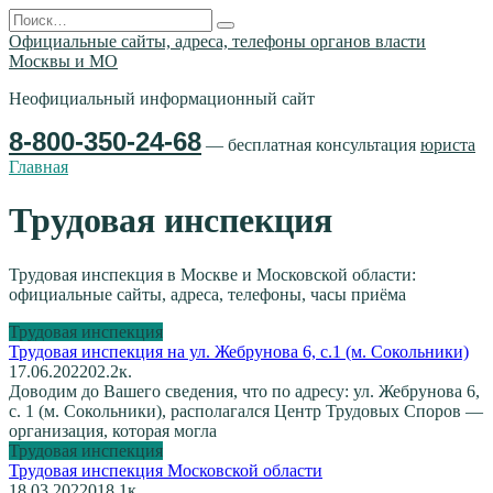
Перейти
Search
к
for:
Официальные сайты, адреса, телефоны органов власти
содержанию
Москвы и МО
Неофициальный информационный сайт
8-800-350-24-68
— бесплатная консультация
юриста
Главная
Трудовая инспекция
Трудовая инспекция в Москве и Московской области:
официальные сайты, адреса, телефоны, часы приёма
Трудовая инспекция
Трудовая инспекция на ул. Жебрунова 6, с.1 (м. Сокольники)
17.06.2022
0
2.2к.
Доводим до Вашего сведения, что по адресу: ул. Жебрунова 6,
с. 1 (м. Сокольники), располагался Центр Трудовых Споров —
организация, которая могла
Трудовая инспекция
Трудовая инспекция Московской области
18.03.2022
0
18.1к.