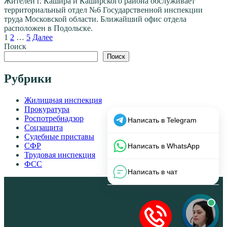
Жителей г. Кашира и Каширского района обслуживает
территориальный отдел №6 Государственной инспекции
труда Московской области. Ближайший офис отдела
расположен в Подольске.
Пагинация
1
2
…
5
Далее
записей
Поиск
Поиск
Рубрики
Жилищная инспекция
Прокуратура
Роспотребнадзор
Соцзащита
Судебные приставы
СФР
Трудовая инспекция
ФСС
© 2026 НЕофициальный информационный сайт, содержащий
открытые выверенные данные об органах власти Москвы и
Московской области: официальные сайты, телефоны, адреса,
графики работы, схемы проезда, а также ссылки на
юридические фирмы. В совокупности представленная
информация позволит разрешить Ваши вопросы в режиме