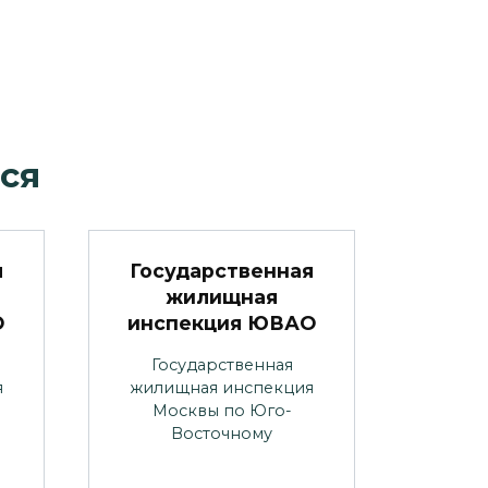
ся
я
Государственная
жилищная
О
инспекция ЮВАО
Государственная
я
жилищная инспекция
Москвы по Юго-
Восточному