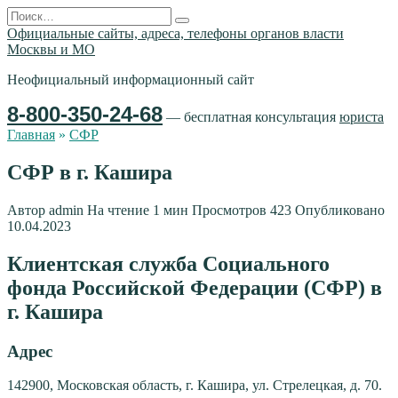
Перейти
Search
к
for:
Официальные сайты, адреса, телефоны органов власти
содержанию
Москвы и МО
Неофициальный информационный сайт
8-800-350-24-68
— бесплатная консультация
юриста
Главная
»
СФР
СФР в г. Кашира
Автор
admin
На чтение
1 мин
Просмотров
423
Опубликовано
10.04.2023
Клиентская служба Социального
фонда Российской Федерации (СФР) в
г. Кашира
Адрес
142900, Московская область, г. Кашира, ул. Стрелецкая, д. 70.