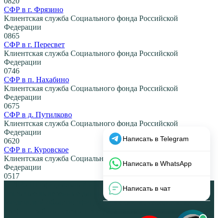
0
820
СФР в г. Фрязино
Клиентская служба Социального фонда Российской
Федерации
0
865
СФР в г. Пересвет
Клиентская служба Социального фонда Российской
Федерации
0
746
СФР в п. Нахабино
Клиентская служба Социального фонда Российской
Федерации
0
675
СФР в д. Путилково
Клиентская служба Социального фонда Российской
Федерации
0
620
СФР в г. Куровское
Клиентская служба Социального фонда Российской
Федерации
0
517
© 2026 НЕофициальный информационный сайт, содержащий
открытые выверенные данные об органах власти Москвы и
Московской области: официальные сайты, телефоны, адреса,
графики работы, схемы проезда, а также ссылки на