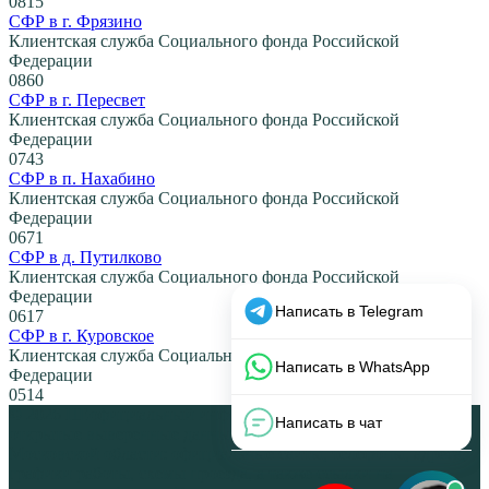
0
815
СФР в г. Фрязино
Клиентская служба Социального фонда Российской
Федерации
0
860
СФР в г. Пересвет
Клиентская служба Социального фонда Российской
Федерации
0
743
СФР в п. Нахабино
Клиентская служба Социального фонда Российской
Федерации
0
671
СФР в д. Путилково
Клиентская служба Социального фонда Российской
Федерации
0
617
СФР в г. Куровское
Клиентская служба Социального фонда Российской
Федерации
0
514
© 2026 НЕофициальный информационный сайт, содержащий
открытые выверенные данные об органах власти Москвы и
Московской области: официальные сайты, телефоны, адреса,
графики работы, схемы проезда, а также ссылки на