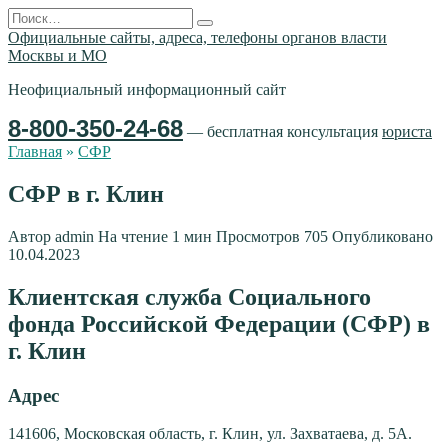
Перейти
Search
к
for:
Официальные сайты, адреса, телефоны органов власти
содержанию
Москвы и МО
Неофициальный информационный сайт
8-800-350-24-68
— бесплатная консультация
юриста
Главная
»
СФР
СФР в г. Клин
Автор
admin
На чтение
1 мин
Просмотров
705
Опубликовано
10.04.2023
Клиентская служба Социального
фонда Российской Федерации (СФР) в
г. Клин
Адрес
141606, Московская область, г. Клин, ул. Захватаева, д. 5А.