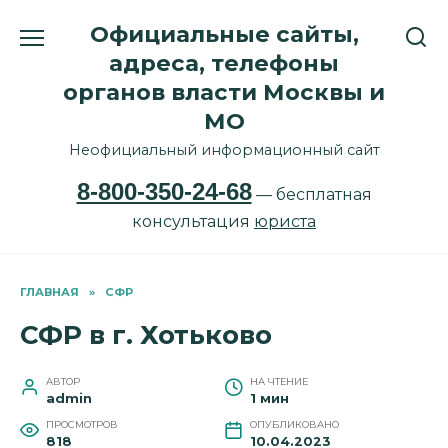
Перейти
Официальные сайты,
к
содержанию
адреса, телефоны
органов власти Москвы и
МО
Неофициальный информационный сайт
8-800-350-24-68
— бесплатная
консультация
юриста
ГЛАВНАЯ
»
СФР
СФР в г. Хотьково
АВТОР
НА ЧТЕНИЕ
admin
1 мин
ПРОСМОТРОВ
ОПУБЛИКОВАНО
818
10.04.2023