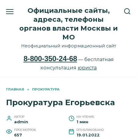
Перейти
Официальные сайты,
к
содержанию
адреса, телефоны
органов власти Москвы и
МО
Неофициальный информационный сайт
8-800-350-24-68
— бесплатная
консультация
юриста
ГЛАВНАЯ
»
ПРОКУРАТУРА
Прокуратура Егорьевска
АВТОР
НА ЧТЕНИЕ
admin
1 мин
ПРОСМОТРОВ
ОПУБЛИКОВАНО
657
19.01.2022