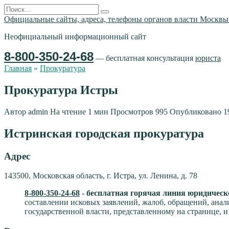
Перейти
Search
к
for:
Официальные сайты, адреса, телефоны органов власти Москв
содержанию
Неофициальный информационный сайт
8-800-350-24-68
— бесплатная консультация
юриста
Главная
»
Прокуратура
Прокуратура Истры
Автор
admin
На чтение
1 мин
Просмотров
995
Опубликовано
1
Истринская городская прокуратура
Адрес
143500, Московская область, г. Истра, ул. Ленина, д. 78
8-800-350-24-68
- бесплатная горячая линия юридическ
составлении исковых заявлений, жалоб, обращений, анал
государственной власти, представленному на странице, и