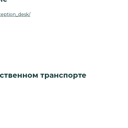
eception_desk/
ественном транспорте