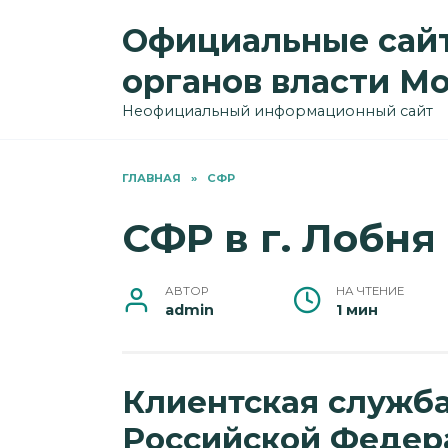
Перейти
Официальные сайт
к
содержанию
органов власти М
Неофициальный информационный сайт
ГЛАВНАЯ
»
СФР
СФР в г. Лобня
АВТОР
НА ЧТЕНИЕ
admin
1 мин
Клиентская служб
Российской Федера