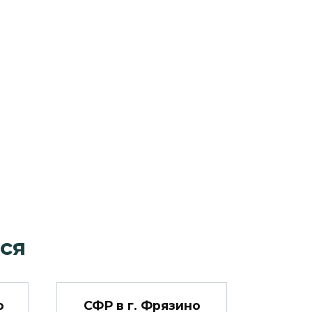
ся
о
СФР в г. Фрязино