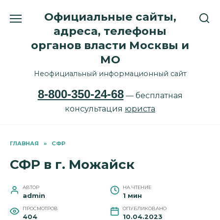
Перейти
Официальные сайты,
к
содержанию
адреса, телефоны
органов власти Москвы и
МО
Неофициальный информационный сайт
8-800-350-24-68
— бесплатная
консультация
юриста
ГЛАВНАЯ
»
СФР
СФР в г. Можайск
АВТОР
НА ЧТЕНИЕ
admin
1 мин
ПРОСМОТРОВ
ОПУБЛИКОВАНО
404
10.04.2023